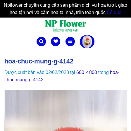
Npflower chuyên cung cấp sản phẩm dịch vụ hoa tươi, giao
hoa tận nơi và cắm hoa tại nhà, trên toàn quốc
Bỏ qua
Bỏ
qua
nội
dung
hoa-chuc-mung-g-4142
Được xuất bản vào
02/02/2023
tại
600 × 800
trong
hoa-
chuc-mung-g-4142