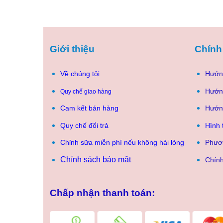
là:
tại
795.000₫.
là:
735.000₫.
Giới thiệu
Chính
Về chúng tôi
Hướn
Hướn
Quy chế giao hàng
Cam kết bán hàng
Hướn
Quy chế đổi trả
Hình 
Chỉnh sữa miễn phí nếu không hài lòng
Phươ
Chính sách bảo mật
Chính
Chấp nhận thanh toán: