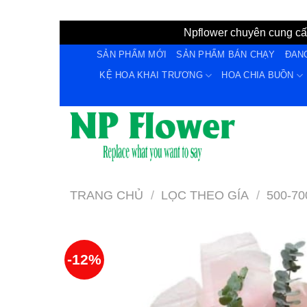
Npflower chuyên cung cấp
Bỏ
SẢN PHẨM MỚI
SẢN PHẨM BÁN CHẠY
ĐAN
qua
KỆ HOA KHAI TRƯƠNG
HOA CHIA BUỒN
nội
dung
TRANG CHỦ
/
LỌC THEO GÍA
/
500-70
-12%