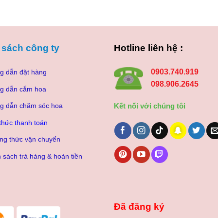
là:
tại
685.000₫.
là:
62
 sách công ty
Hotline liên hệ :
0903.740.919
g dẫn đặt hàng
098.906.2645
g dẫn cắm hoa
Kết nối với chúng tôi
g dẫn chăm sóc hoa
thức thanh toán
ng thức vận chuyển
 sách trả hàng & hoàn tiền
Đã đăng ký