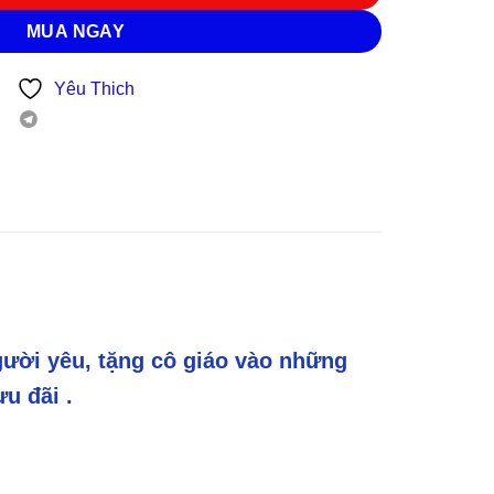
MUA NGAY
Yêu Thich
ười yêu, tặng cô giáo vào những
u đãi .