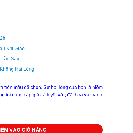
.
là:
530.000₫.
 2h
au Khi Giao
 Lần Sau
 Không Hài Lòng
 trên mẫu đã chọn. Sự hài lòng của bạn là niềm
g tôi cung cấp giá cả tuyệt vời, đặt hoa và thanh
HÊM VÀO GIỎ HÀNG