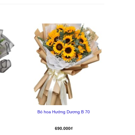
Yêu
Yêu
Thich
Thich
+
Bó hoa Hướng Dương B 70
á
690.000
₫
ện