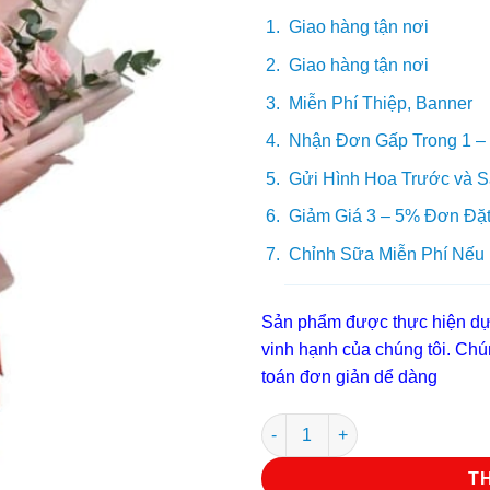
600.000₫
Giao hàng tận nơi
Giao hàng tận nơi
Miễn Phí Thiệp, Banner
Nhận Đơn Gấp Trong 1 –
Gửi Hình Hoa Trước và S
Giảm Giá 3 – 5% Đơn Đặt
Chỉnh Sữa Miễn Phí Nếu
Sản phẩm được thực hiện dựa
vinh hạnh của chúng tôi. Chún
toán đơn giản dể dàng
Bó hoa hồng B 51 số lượng
T