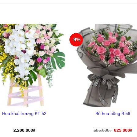
-9%
Yêu
Thich
+
Hoa khai trương KT 52
Bó hoa hồng B 56
Giá
Gi
2.200.000
₫
685.000
₫
625.000
₫
gốc
hi