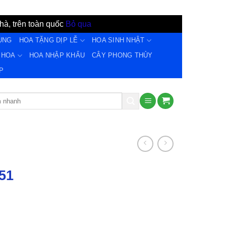
hà, trên toàn quốc
Bỏ qua
ỤNG
HOA TẶNG DỊP LỄ
HOA SINH NHẬT
 HOA
HOA NHẬP KHẨU
CÂY PHONG THỦY
̣P
51
Giá
hiện
tại