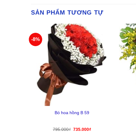
SẢN PHẨM TƯƠNG TỰ
-8%
Yêu
Yêu
Thich
Thich
+
+
 15
Bó hoa hồng B 59
Giá
Giá
795.000
₫
735.000
₫
gốc
hiện