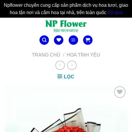
Npflower chuyên cung cấp sản phẩm dịch vụ hoa tươi, giao
hoa tận nơi và cắm hoa tại nhà, trên toàn quốc
Bỏ qua
Bỏ
qua
nội
dung
TRANG CHỦ
/
HOA TÌNH YÊU
LỌC
Yêu
Thich