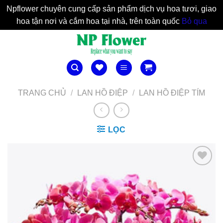
Npflower chuyên cung cấp sản phẩm dịch vụ hoa tươi, giao
hoa tận nơi và cắm hoa tại nhà, trên toàn quốc
Bỏ qua
Bỏ
qua
nội
dung
TRANG CHỦ
/
LAN HỒ ĐIỆP
/
LAN HỒ ĐIỆP TÍM
LỌC
Yêu
Thich