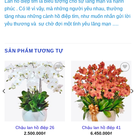
Lan hồ điệp tím là biểu tượng cho sự lãng mạn và hạnh
phúc . Có lẽ vì vậy, mà những người yêu nhau, thường
tặng nhau những cành hồ điệp tím, như muốn nhắn gửi lời
yêu thương và sự chờ đợi một tình yêu lãng mạn ….
SẢN PHẨM TƯƠNG TỰ
Yêu
Yêu
Thich
Thich
Chậu lan hồ điệp 26
Chậu lan hồ điệp 41
2.500.000
₫
6.450.000
₫