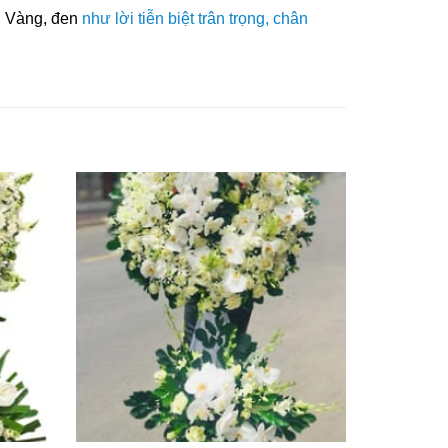
g, Vàng, đen
như lời tiễn biệt trân trọng, chân
Yêu
Yêu
Thich
Thich
+