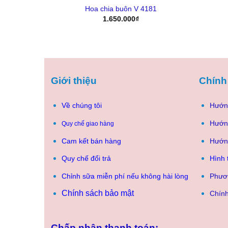
163
Hoa chia buôn V 4181
1.650.000
₫
Giới thiệu
Chính
Về chúng tôi
Hướn
Hướn
Quy chế giao hàng
Cam kết bán hàng
Hướn
Quy chế đổi trả
Hình 
Chỉnh sữa miễn phí nếu không hài lòng
Phươ
Chính sách bảo mật
Chính
Chấp nhận thanh toán: