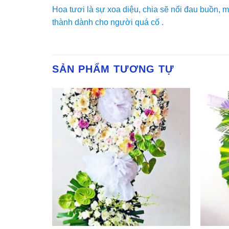
Hoa tươi là sự xoa diệu, chia sẽ nổi đau buồn, m
thành dành cho người quá cố .
SẢN PHẨM TƯƠNG TỰ
Yêu
Yêu
Thich
Thich
+
+