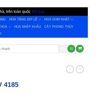
hà, trên toàn quốc
Bỏ qua
ỤNG
HOA TẶNG DỊP LỄ
HOA SINH NHẬT
 HOA
HOA NHẬP KHẨU
CÂY PHONG THỦY
̣P
V 4185