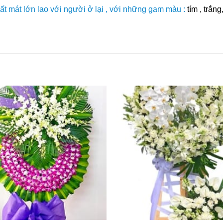
ất mát lớn lao với người ở lại , với những gam màu :
tím , trắn
Yêu
Thich
+