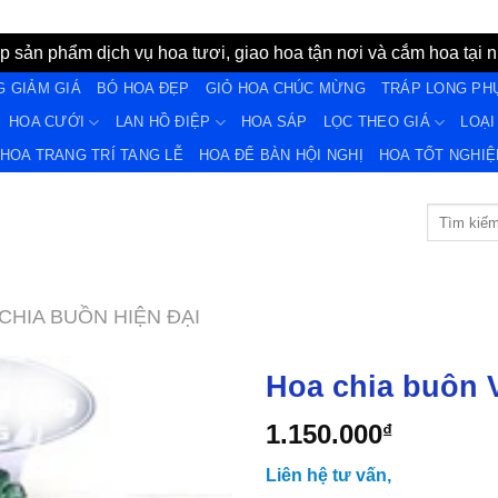
 sản phẩm dịch vụ hoa tươi, giao hoa tận nơi và cắm hoa tại n
G GIẢM GIÁ
BÓ HOA ĐẸP
GIỎ HOA CHÚC MỪNG
TRÁP LONG PH
HOA CƯỚI
LAN HỒ ĐIỆP
HOA SÁP
LỌC THEO GIÁ
LOẠI
HOA TRANG TRÍ TANG LỄ
HOA ĐỂ BÀN HỘI NGHỊ
HOA TỐT NGHIÊ
Tìm
kiếm:
CHIA BUỒN HIỆN ĐẠI
Hoa chia buôn 
1.150.000
₫
Yêu
Liên hệ tư vấn,
Thich