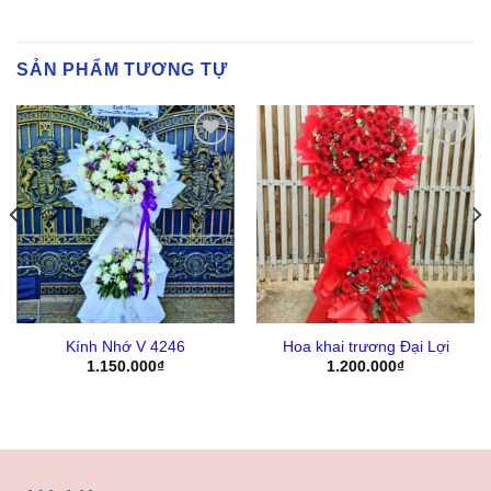
SẢN PHẨM TƯƠNG TỰ
Yêu
Yêu
Thich
Thich
Kính Nhớ V 4246
Hoa khai trương Đại Lợi
1.150.000
₫
1.200.000
₫
8.500₫.