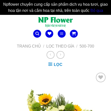
Npflower chuyên cung cấp sản phẩm dịch vụ hoa tươi, giao
hoa tận nơi và cắm hoa tại nhà, trên toàn quốc
Bỏ qua
Bỏ
qua
nội
dung
TRANG CHỦ
/
LỌC THEO GÍA
/
500-700
LỌC
Yêu
Thich