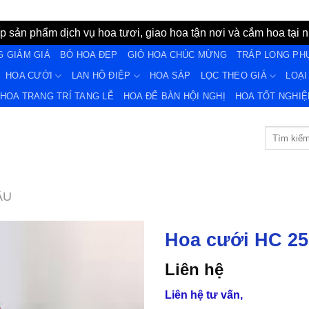
 sản phẩm dịch vụ hoa tươi, giao hoa tận nơi và cắm hoa tại n
G GIẢM GIÁ
BÓ HOA ĐẸP
GIỎ HOA CHÚC MỪNG
TRÁP LONG PH
HOA CƯỚI
LAN HỒ ĐIỆP
HOA SÁP
LỌC THEO GIÁ
LOẠI
HOA TRANG TRÍ TANG LỄ
HOA ĐỂ BÀN HỘI NGHỊ
HOA TỐT NGHIÊ
Tìm
kiếm:
ÂU
Hoa cưới HC 25
Liên hệ
Yêu
Liên hệ tư vấn,
Thich