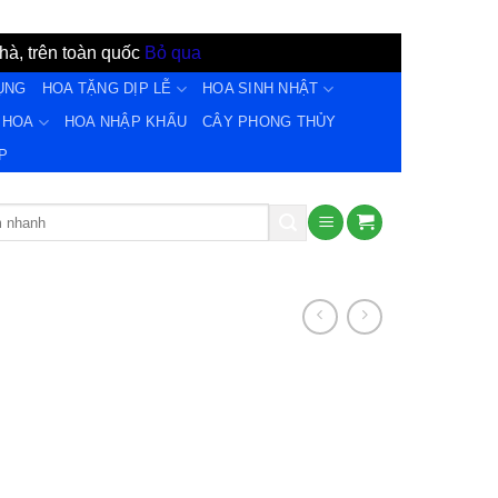
hà, trên toàn quốc
Bỏ qua
ỤNG
HOA TẶNG DỊP LỄ
HOA SINH NHẬT
 HOA
HOA NHẬP KHẨU
CÂY PHONG THỦY
̣P