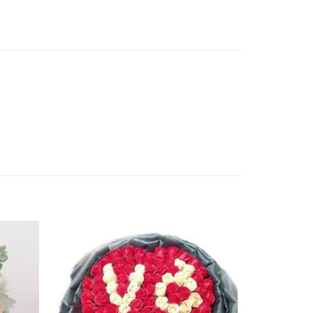
Yêu
Yêu
Thich
Thich