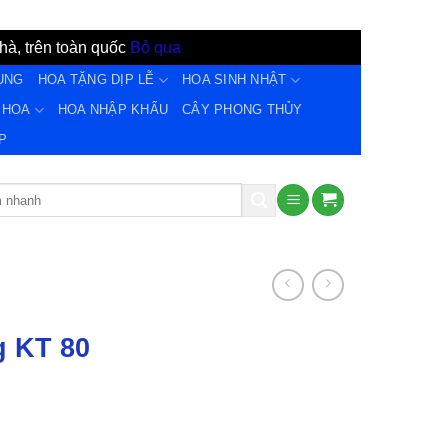
hà, trên toàn quốc
Bỏ qua
ỤNG
HOA TẶNG DỊP LỄ
HOA SINH NHẬT
 HOA
HOA NHẬP KHẨU
CÂY PHONG THỦY
̣P
g KT 80