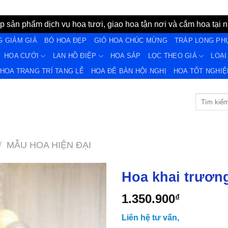
 sản phẩm dịch vụ hoa tươi, giao hoa tận nơi và cắm hoa tại n
G GIẢM GIÁ
BÓ HOA ĐẸP
GIỎ HOA CHÚC MỪNG
TRÁP LONG PH
HOA CƯỚI
LAN HỒ ĐIỆP
HOA SÁP
LỌC THEO GIÁ
LOẠI
HOA TRANG TRÍ TANG LỄ
HOA ĐỂ BÀN HỘI NGHỊ
HOA TỐT NGHIÊ
Tìm
kiếm:
/
MẪU HOA HIỆN ĐẠI
Hoa khai trươn
1.350.900
₫
Yêu
Liên hệ tư vấn,
Thich