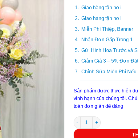
Giao hàng tận nơi
Giao hàng tận nơi
Miễn Phí Thiệp, Banner
Nhận Đơn Gấp Trong 1 –
Gửi Hình Hoa Trước và S
Giảm Giá 3 – 5% Đơn Đặt
Chỉnh Sữa Miễn Phí Nếu
Sản phẩm được thực hiện dựa
vinh hạnh của chúng tôi. Chún
toán đơn giản dể dàng
Hoa khai trương KT 80 số lượ
T