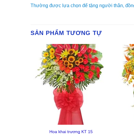
Thường được lựa chọn để tặng người thân, đồng n
SẢN PHẨM TƯƠNG TỰ
Yêu
Yêu
Thich
Thich
+
+
 14
Hoa khai trương KT 15