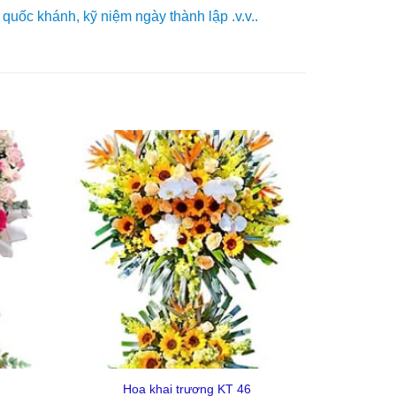
quốc khánh, kỹ niệm ngày thành lập .v.v..
Yêu
Yêu
Thich
Thich
+
Hoa khai trương KT 46