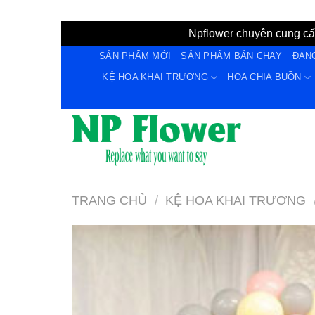
Npflower chuyên cung cấp
Bỏ
SẢN PHẨM MỚI
SẢN PHẨM BÁN CHẠY
ĐAN
qua
KỆ HOA KHAI TRƯƠNG
HOA CHIA BUỒN
nội
dung
TRANG CHỦ
/
KỆ HOA KHAI TRƯƠNG