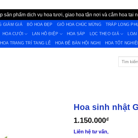
 sản phẩm dịch vụ hoa tươi, giao hoa tận nơi và cắm hoa tại n
G GIẢM GIÁ
BÓ HOA ĐẸP
GIỎ HOA CHÚC MỪNG
TRÁP LONG PH
HOA CƯỚI
LAN HỒ ĐIỆP
HOA SÁP
LỌC THEO GIÁ
LOẠI
HOA TRANG TRÍ TANG LỄ
HOA ĐỂ BÀN HỘI NGHỊ
HOA TỐT NGHIÊ
Tìm
kiếm:
Hoa sinh nhật 
1.150.000
₫
Yêu
Liên hệ tư vấn,
Thich