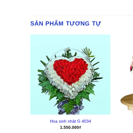
SẢN PHẨM TƯƠNG TỰ
Yêu
Yêu
Thich
Thich
+
+
014
Hoa sinh nhật G 4034
1.550.000
₫