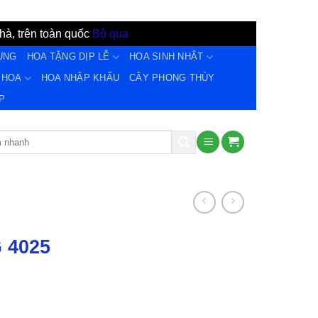
hà, trên toàn quốc
Bỏ qua
ỤNG
HOA TẶNG DỊP LỄ
HOA SINH NHẬT
 HOA
HOA NHẬP KHẨU
CÂY PHONG THỦY
̣P
G 4025