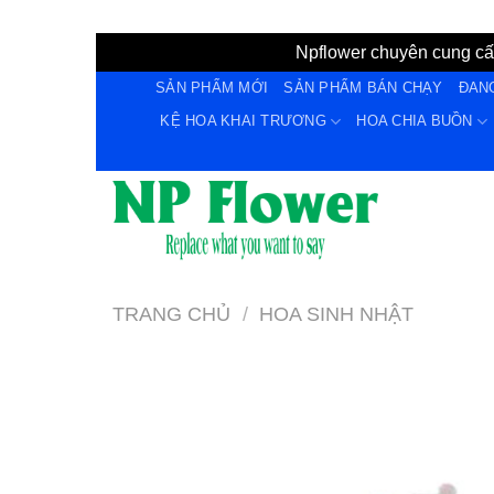
Npflower chuyên cung cấp
Bỏ
SẢN PHẨM MỚI
SẢN PHẨM BÁN CHẠY
ĐAN
qua
KỆ HOA KHAI TRƯƠNG
HOA CHIA BUỒN
nội
dung
TRANG CHỦ
/
HOA SINH NHẬT