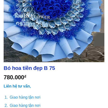
Bó hoa tiền đẹp B 75
780.000
₫
Liên hệ tư vấn,
Giao hàng tận nơi
Giao hàng tận nơi