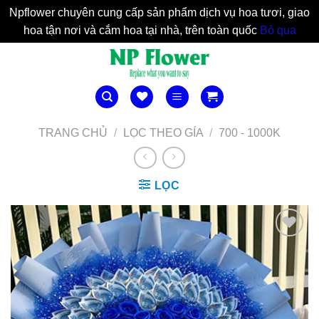
Npflower chuyên cung cấp sản phẩm dịch vụ hoa tươi, giao
hoa tận nơi và cắm hoa tại nhà, trên toàn quốc
Bỏ qua
Bỏ
qua
nội
dung
TRANG CHỦ
/
LỌC THEO GÍA
/
700 - 1000K
LỌC
Yêu
Thich