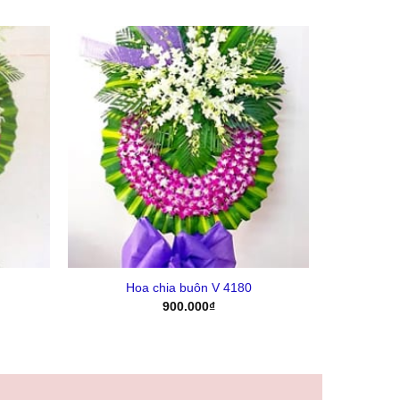
Yêu
Yêu
Thich
Thich
+
Hoa chia buôn V 4180
900.000
₫