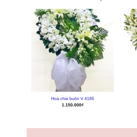
Yêu
Yêu
Thich
Thich
+
+
153
Hoa chia buôn V 4185
1.150.000
₫