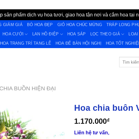
 sản phẩm dịch vụ hoa tươi, giao hoa tận nơi và cắm hoa tại n
G GIẢM GIÁ
BÓ HOA ĐẸP
GIỎ HOA CHÚC MỪNG
TRÁP LONG PH
HOA CƯỚI
LAN HỒ ĐIỆP
HOA SÁP
LỌC THEO GIÁ
LOẠI
HOA TRANG TRÍ TANG LỄ
HOA ĐỂ BÀN HỘI NGHỊ
HOA TỐT NGHIÊ
Tìm
kiếm:
CHIA BUỒN HIỆN ĐẠI
Hoa chia buôn 
1.170.000
₫
Yêu
Liên hệ tư vấn,
Thich