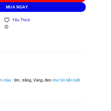
MUA NGAY
Yêu Thich
am màu :
tím , trắng, Vàng, đen
như lời tiễn biệt