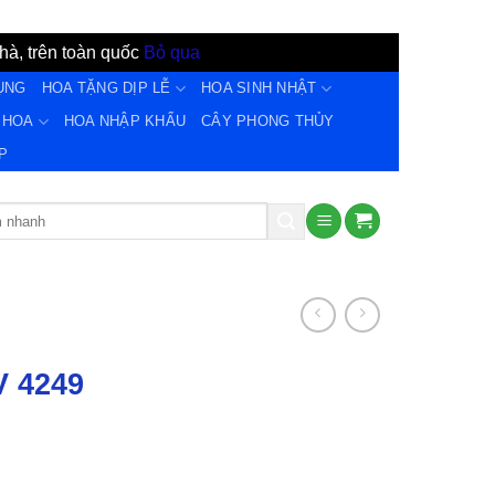
hà, trên toàn quốc
Bỏ qua
ỤNG
HOA TẶNG DỊP LỄ
HOA SINH NHẬT
 HOA
HOA NHẬP KHẨU
CÂY PHONG THỦY
̣P
V 4249