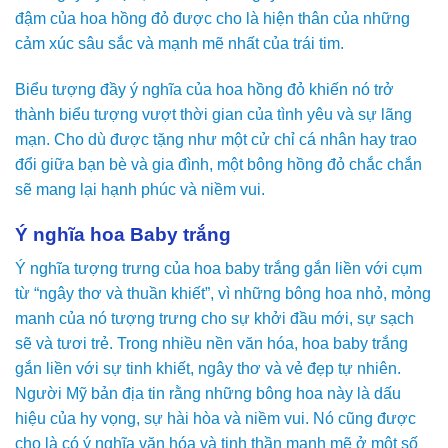
đậm của hoa hồng đỏ được cho là hiện thân của những
cảm xúc sâu sắc và mạnh mẽ nhất của trái tim.
Biểu tượng đầy ý nghĩa của hoa hồng đỏ khiến nó trở
thành biểu tượng vượt thời gian của tình yêu và sự lãng
mạn. Cho dù được tặng như một cử chỉ cá nhân hay trao
đổi giữa bạn bè và gia đình, một bông hồng đỏ chắc chắn
sẽ mang lại hạnh phúc và niềm vui.
Ý nghĩa hoa Baby trắng
Ý nghĩa tượng trưng của hoa baby trắng gắn liền với cụm
từ “ngây thơ và thuần khiết”, vì những bông hoa nhỏ, mỏng
manh của nó tượng trưng cho sự khởi đầu mới, sự sạch
sẽ và tươi trẻ. Trong nhiều nền văn hóa, hoa baby trắng
gắn liền với sự tinh khiết, ngây thơ và vẻ đẹp tự nhiên.
Người Mỹ bản địa tin rằng những bông hoa này là dấu
hiệu của hy vọng, sự hài hòa và niềm vui. Nó cũng được
cho là có ý nghĩa văn hóa và tinh thần mạnh mẽ ở một số