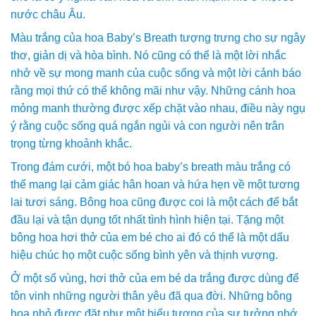
nước châu Âu.
Màu trắng của hoa Baby’s Breath tượng trưng cho sự ngây
thơ, giản dị và hòa bình. Nó cũng có thể là một lời nhắc
nhở về sự mong manh của cuộc sống và một lời cảnh báo
rằng mọi thứ có thể không mãi như vậy. Những cánh hoa
mỏng manh thường được xếp chặt vào nhau, điều này ngụ
ý rằng cuộc sống quá ngắn ngủi và con người nên trân
trọng từng khoảnh khắc.
Trong đám cưới, một bó hoa baby’s breath màu trắng có
thể mang lại cảm giác hân hoan và hứa hẹn về một tương
lai tươi sáng. Bông hoa cũng được coi là một cách để bắt
đầu lại và tận dụng tốt nhất tình hình hiện tại. Tặng một
bông hoa hơi thở của em bé cho ai đó có thể là một dấu
hiệu chúc họ một cuộc sống bình yên và thịnh vượng.
Ở một số vùng, hơi thở của em bé da trắng được dùng để
tôn vinh những người thân yêu đã qua đời. Những bông
hoa nhỏ được đặt như một biểu tượng của sự tưởng nhớ