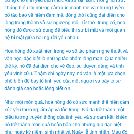
trưng cho tình yêu đích thực và sự tận tâm. Trong lịch sử,
chúng biểu thị những cảm xúc mạnh mẽ và những tuyên
bố táo bạo về niềm đam mê, đồng thời cũng đại diện cho
lòng trung thành và sự ngưỡng mộ. Từ thời trung cổ, hoa
hồng đỏ được sử dụng để biểu thị sự bí mật và mối quan
hệ bí mật giữa hai người yêu nhau.
Hoa hồng đỏ xuất hiện trong vô số tác phẩm nghệ thuật và
văn học, đặc biệt là những tác phẩm lãng mạn. Qua nhiều
thế kỷ, nó đã đại diện cho vẻ đẹp, sự duyên dáng và tình
yêu vĩnh cửu. Thậm chí ngày nay, nó vẫn là một lựa chọn
phổ biến để bày tỏ tình yêu của một người và bày tỏ sự
đánh giá cao hoặc lòng biết ơn.
Như một món quà, hoa hồng đỏ có sức mạnh thể hiện cảm
xúc yêu thương, ấm áp và tôn trọng. Nó đã trở thành một
biểu tượng truyền thống của tình yêu và sự cam kết, khiến
nó trở thành món quà hoàn hảo cho những dịp đặc biệt
như ngày kỷ niệm, sinh nhật và Ngày lễ tình nhân. Màu đỏ