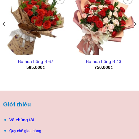
Yêu
Yêu
Thich
Thich
Bó hoa hồng B 67
Bó hoa hồng B 43
565.000
₫
750.000
₫
0₫.
Giới thiệu
Về chúng tôi
Quy chế giao hàng