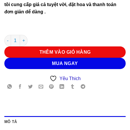
tôi cung cấp giá cả tuyệt vời, đặt hoa và thanh toán
đơn giản dể dàng .
Hoa Chúc Mừng G 4229 số lượng
THÊM VÀO GIỎ HÀNG
MUA NGAY
Yêu Thich
MÔ TẢ