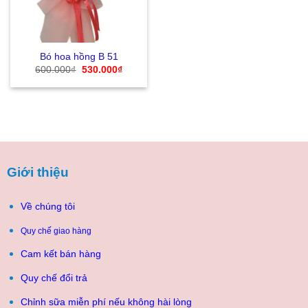
Bó hoa hồng B 51
Giá
Giá
600.000
₫
530.000
₫
gốc
hiện
là:
tại
600.000₫.
là:
530.000₫.
Giới thiệu
Về chúng tôi
Quy chế giao hàng
Cam kết bán hàng
Quy chế đổi trả
Chỉnh sữa miễn phí nếu không hài lòng